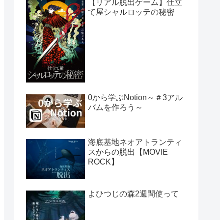
【リアル脱出ゲーム】仕立
て屋シャルロッテの秘密
0から学ぶNotion～＃3アル
バムを作ろう～
海底基地ネオアトランティ
スからの脱出【MOVIE
ROCK】
よひつじの森2週間使って