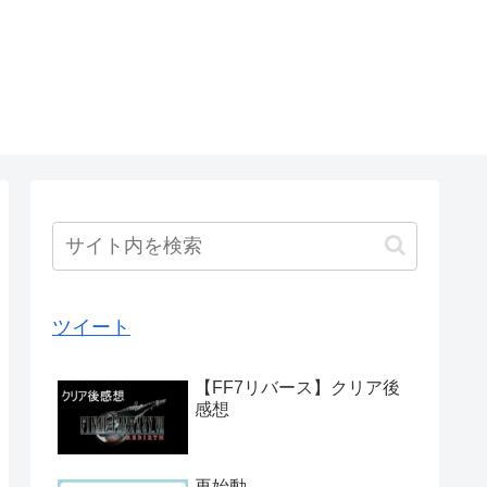
ツイート
【FF7リバース】クリア後
感想
再始動