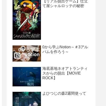
【リアル脱出ゲーム】仕立
て屋シャルロッテの秘密
0から学ぶNotion～＃3アル
バムを作ろう～
海底基地ネオアトランティ
スからの脱出【MOVIE
ROCK】
よひつじの森2週間使って