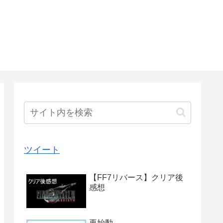
ツイート
【FF7リバース】クリア後
感想
再始動