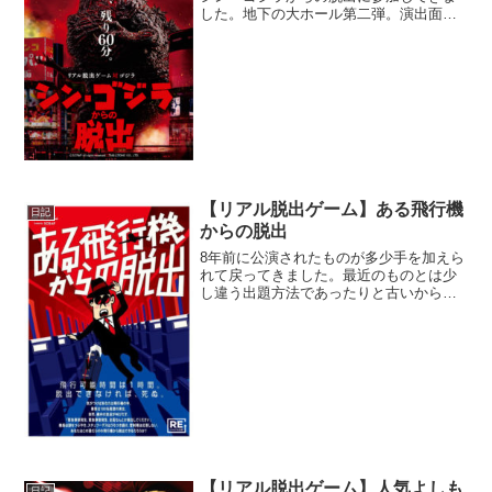
した。地下の大ホール第二弾。演出面も
含めてとてもいい公演でした。今回は公
演本編の感想だけでなく、公演コラボグ
ッズである謎缶についても書きました。
【リアル脱出ゲーム】ある飛行機
日記
からの脱出
8年前に公演されたものが多少手を加えら
れて戻ってきました。最近のものとは少
し違う出題方法であったりと古いからこ
そ新鮮に思える楽しい公演でした。
【リアル脱出ゲーム】人気よしも
日記