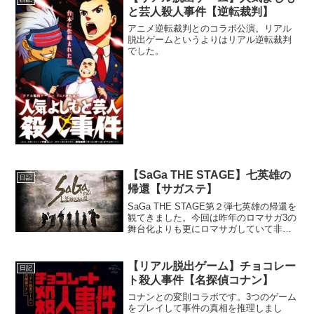
と芸人殺人事件【逆転裁判】
アニメ逆転裁判とのコラボ公演。リアル
脱出ゲームというよりはリアル逆転裁判
でした。
【SaGa THE STAGE】七英雄の
日記
帰還【サガステ】
SaGa THE STAGE第２弾七英雄の帰還を
観てきました。今回は昨年のロマサガ3の
舞台化よりも更にロマサガしていて非常
に面白かったです。観てきた感想等々を
書きました。
【リアル脱出ゲーム】チョコレー
日記
ト殺人事件【名探偵コナン】
コナンとの変則コラボです。3つのゲーム
をプレイして事件の真相を推理しまし