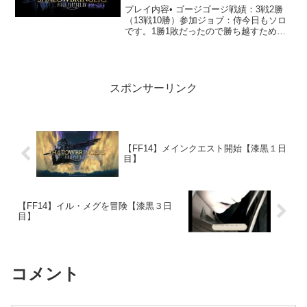
プレイ内容• ゴージゴージ戦績：3戦2勝
（13戦10勝）参加ジョブ：侍今日もソロ
です。1勝1敗だったので勝ち越すために3
戦目に挑み勝つことができました。昨日
ほどの戦果は上げられていませんが、要
所でジャスを落とすことができたので結
構頑張れたと...
スポンサーリンク
【FF14】メインクエスト開始【漆黒１日
目】
【FF14】イル・メグを冒険【漆黒３日
目】
コメント