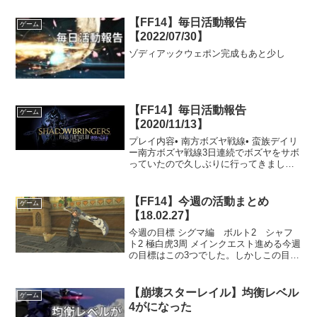
【FF14】毎日活動報告
ゲーム
【2022/07/30】
ゾディアックウェポン完成もあと少し
【FF14】毎日活動報告
ゲーム
【2020/11/13】
プレイ内容• 南方ボズヤ戦線• 蛮族デイリ
ー南方ボズヤ戦線3日連続でボズヤをサボ
っていたので久しぶりに行ってきまし
た。とは言っても時間があまり取れなか
ったので、クリティカルエンゲージメン
トも2つしか参加できませんでした。眠気
【FF14】今週の活動まとめ
ゲーム
が来なければもう...
【18.02.27】
今週の目標 シグマ編 ボルト2 シャフ
ト2 極白虎3周 メインクエスト進める今週
の目標はこの3つでした。しかしこの目標
の内絶対に達成できないものがありまし
た。それは各項目で触れていこうと思い
ます。シグマ編 ボルト2 シャフト2は
【崩壊スターレイル】均衡レベル
ゲーム
い、これが達...
4がになった