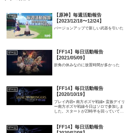
【原神】毎週活動報告
ゲーム
【2023/12/18〜12/24】
バージョンアップで新しい武器を引いた
【FF14】毎日活動報告
ゲーム
【2021/05/09】
折角の休みなのに放置時間が多かった
【FF14】毎日活動報告
ゲーム
【2020/10/19】
プレイ内容• 南方ボズヤ戦線• 蛮族デイリ
ー南方ボズヤ戦線今日はソロで参加しま
した。スタートが23時半を回っていて、1
時間プレイするのが限界でした。その中
で攻城戦にも参加できたので、いい感じ
に時間を使えたと思います。これまでの
【FF14】毎日活動報告
ゲーム
攻城戦は全てF...
【2020/07/08】