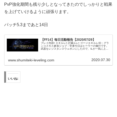
PvP強化期間も残り少しとなってきたのでしっかりと戦果
を上げていけるように頑張ります。
パッチ5.3まであと14日
【FF14】毎日活動報告【2020/07/29】
プレイ内容• エキルレ• 討滅ルレ• ゴージエキルレID：グラ
ンコスモス参加ジョブ：学者今日はヒーラーの修行です。
武器をレジスタンスウェポンにしたので、ILが一気に上が
りかなり楽になりました。今回はまとめ進行ではなく1グ
ループ進行だった事も...
2020.07.30
www.shumiteki-leveling.com
いいね: