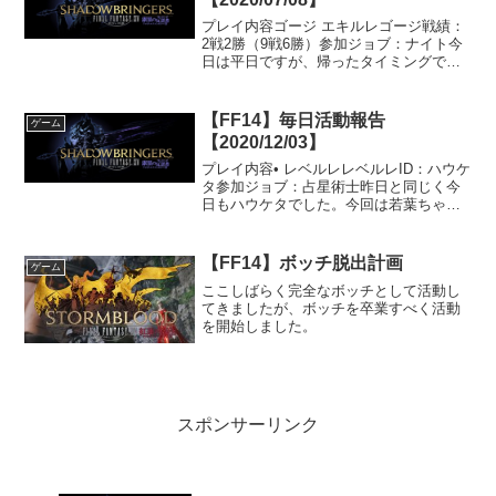
プレイ内容ゴージ エキルレゴージ戦績：
2戦2勝（9戦6勝）参加ジョブ：ナイト今
日は平日ですが、帰ったタイミングでゴ
ージをやっていたので、そのままパーテ
ィに誘ってもらって4人パーティでの参加
でした。自分が参加するまでに何戦して
【FF14】毎日活動報告
ゲーム
いたかわわかりま...
【2020/12/03】
プレイ内容• レベルレレベルレID：ハウケ
タ参加ジョブ：占星術士昨日と同じく今
日もハウケタでした。今回は若葉ちゃん
はおらず全員レベルシンクしての参加で
した。昨日は30分近くかかりましたが、
今日はなんと12分でクリアできました。
【FF14】ボッチ脱出計画
ゲーム
レベルシンクさ...
ここしばらく完全なボッチとして活動し
てきましたが、ボッチを卒業すべく活動
を開始しました。
スポンサーリンク