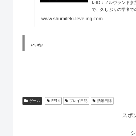
レID：ノルヴランド
で、久しぶりの学者で
ランド...
www.shumiteki-leveling.com
いいね:
ゲーム
FF14
プレイ日記
活動日誌
スポ
シ