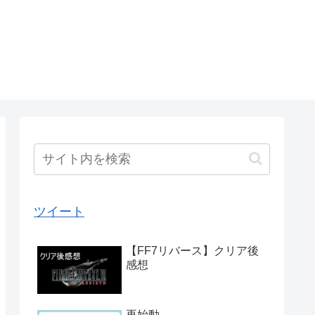
ツイート
【FF7リバース】クリア後
感想
再始動