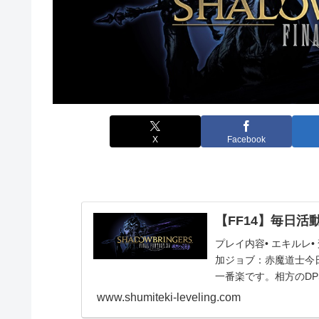
X
Facebook
【FF14】毎日活動報
プレイ内容• エキルレ
加ジョブ：赤魔道士今
一番楽です。相方のD
時が一番体感...
www.shumiteki-leveling.com