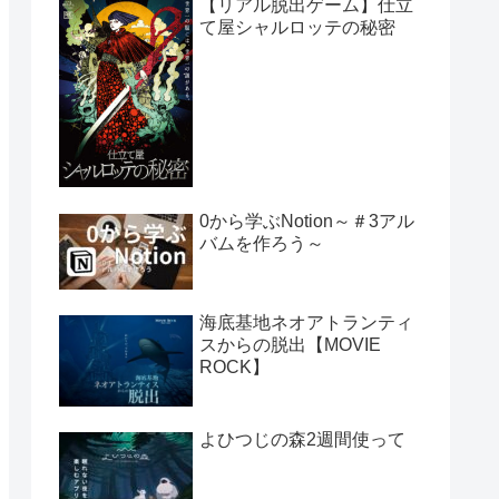
【リアル脱出ゲーム】仕立
て屋シャルロッテの秘密
0から学ぶNotion～＃3アル
バムを作ろう～
海底基地ネオアトランティ
スからの脱出【MOVIE
ROCK】
よひつじの森2週間使って