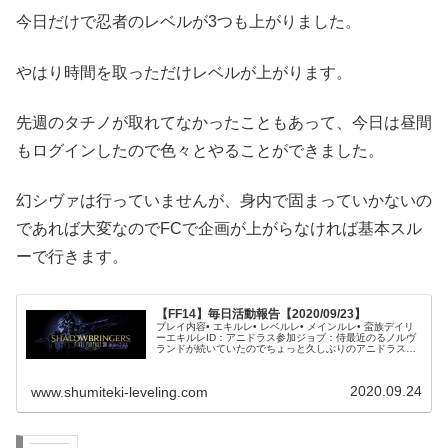
今日だけで忍者のレベルが3つも上がりました。
やはり時間を取っただけレベルが上がります。
先週のタチノが取れてなかったこともあって、今日は昼間
もログインしたので色々とやることができました。
幻シヴァは行っていませんが、身内で固まっていかないの
であれば大変なのでFCで企画が上がらなければ基本スル
ーで行きます。
【FF14】毎日活動報告【2020/09/23】
プレイ内容• エキルレ• レベルレ• メインルレ• 蛮族デイリ
ーエキルレID：アニドラス参加ジョブ：侍最近のるノルヴ
ランドが続いていたのでちょっと久しぶりのアニドラスで
す。ILが全体的に上がってきていることもあり、16分で終
了しました。別に...
2020.09.24
www.shumiteki-leveling.com