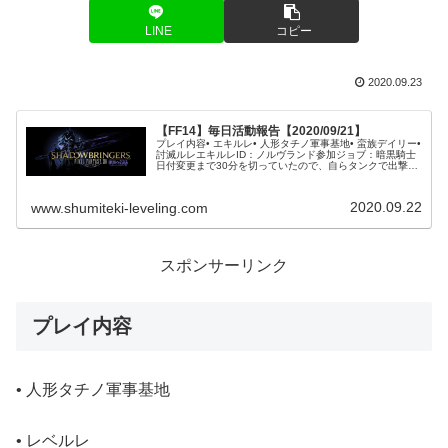
LINE
コピー
2020.09.23
【FF14】毎日活動報告【2020/09/21】
プレイ内容• エキルレ• 人形タチノ軍事基地• 蛮族デイリー•
討滅ルレエキルレID：ノルヴランド参加ジョブ：暗黒騎士
日付変更まで30分を切っていたので、自らタンクで出撃で
す。予定通り0時までに終了することができました。それ
でも奇譚が400...
2020.09.22
www.shumiteki-leveling.com
スポンサーリンク
プレイ内容
• 人形タチノ軍事基地
• レベルレ