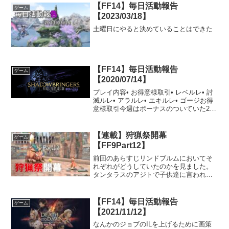
【FF14】毎日活動報告
ゲーム
【2023/03/18】
土曜日にやると決めていることはできた
【FF14】毎日活動報告
ゲーム
【2020/07/14】
プレイ内容• お得意様取引• レベルレ• 討
滅ルレ• アラルレ• エキルレ• ゴージお得
意様取引今週はボーナスのついていた2人
のものをこなしました。シロちゃんの作
成とメ・ナーゴの採取をやりました。レ
ベルレID：ドラゴンズエアリー参加ジョ
【連載】狩猟祭開幕
ゲーム
ブ：...
【FF9Part12】
前回のあらすじリンドブルムにおいてそ
れぞれがどうしていたのかを見ました。
タンタラスのアジトで子供達に言われて
ジタンはダガーに会いに行くところで終
了しました。今回の物語ダガーに狩猟祭
に出て優勝すると言ったジタン。その狩
【FF14】毎日活動報告
ゲーム
猟祭にはジタンの他にフラ...
【2021/11/12】
なんかのジョブのILを上げるために画策