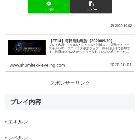
LINE
コピー
2020.10.02
【FF14】毎日活動報告【2020/09/30】
プレイ内容• エキルレ• レベルレ• 討滅ルレ• 蛮族デイリー
エキルレID：アニドラス参加ジョブ：侍今日は侍で参加で
す。昨日はDPS2人がちょっとなれていない感じだったの
で、1グループ進行だったので、今日はゴリゴリと雑魚の
HPが減っていって...
2020.10.01
www.shumiteki-leveling.com
スポンサーリンク
プレイ内容
• エキルレ
• レベルレ