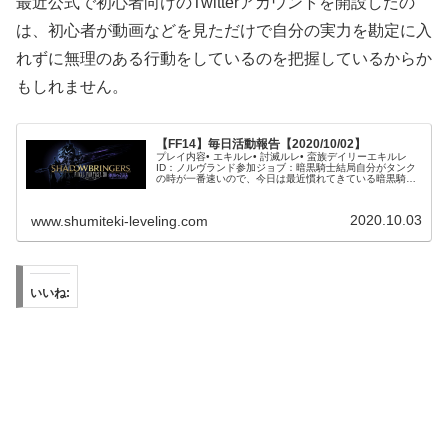
最近公式で初心者向けのTwitterアカウントを開設したの
は、初心者が動画などを見ただけで自分の実力を勘定に入
れずに無理のある行動をしているのを把握しているからか
もしれません。
【FF14】毎日活動報告【2020/10/02】
プレイ内容• エキルレ• 討滅ルレ• 蛮族デイリーエキルレ
ID：ノルヴランド参加ジョブ：暗黒騎士結局自分がタンク
の時が一番速いので、今日は最近慣れてきている暗黒騎士
で行きました。しかし、残念ながら途中で雑魚の取り漏ら
しがあったりちょっと練度...
2020.10.03
www.shumiteki-leveling.com
いいね: