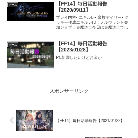
【FF14】毎日活動報告
ゲーム
【2020/09/11】
プレイ内容• エキルレ• 蛮族デイリー• ク
ッキー作成エキルレID：ノルヴランド参
加ジョブ：赤魔道士今日は赤魔道士で参
加です。なんだかんだ言って赤魔道士が
一番楽です。相方のDPSにもよるとは思
いますが、自分が赤魔道士をやっている
【FF14】毎日活動報告
ゲーム
時が一番体感...
【2023/01/28】
PC新調したいけどお金が
スポンサーリンク
【FF14】毎日活動報告【2021/01/22】