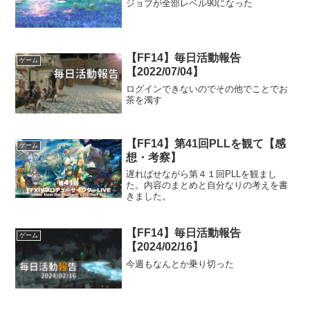
ジョブが全部レベル90になった
【FF14】毎日活動報告
ゲーム
【2022/07/04】
ログインできないのでその他でことでお
茶を濁す
【FF14】第41回PLLを観て【感
ゲーム
想・考察】
遅ればせながら第４１回PLLを観まし
た。内容のまとめと自分なりの考えを書
きました。
【FF14】毎日活動報告
ゲーム
【2024/02/16】
今週もなんとか乗り切った