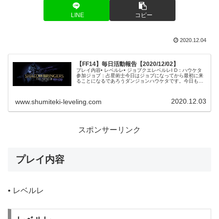
LINE
コピー
2020.12.04
【FF14】毎日活動報告【2020/12/02】
プレイ内容• レベルレ• ジョブクエレベルレI D：ハウケタ
参加ジョブ：占星術士今日はジョブになってから最初に来
ることになるであろうダンジョンハウケタです。今日も若
葉ちゃんを3人との攻略です。初見ではないようでした
が、道順を覚えていない感じ...
2020.12.03
www.shumiteki-leveling.com
スポンサーリンク
プレイ内容
• レベルレ