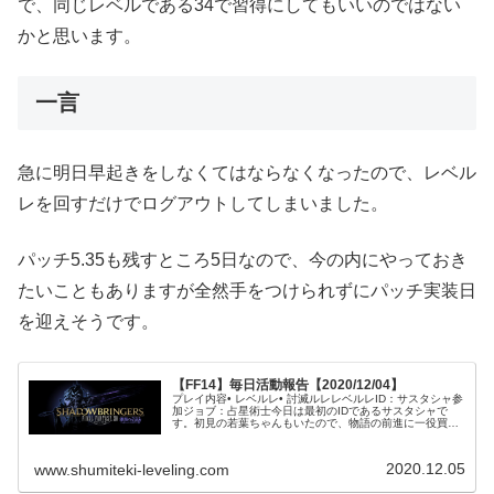
で、同じレベルである34で習得にしてもいいのではない
かと思います。
一言
急に明日早起きをしなくてはならなくなったので、レベル
レを回すだけでログアウトしてしまいました。
パッチ5.35も残すところ5日なので、今の内にやっておき
たいこともありますが全然手をつけられずにパッチ実装日
を迎えそうです。
【FF14】毎日活動報告【2020/12/04】
プレイ内容• レベルレ• 討滅ルレレベルレID：サスタシャ参
加ジョブ：占星術士今日は最初のIDであるサスタシャで
す。初見の若葉ちゃんもいたので、物語の前進に一役買う
ことができました。タンクの方も花が咲いていたのでいい
リハビリになったのではな...
2020.12.05
www.shumiteki-leveling.com