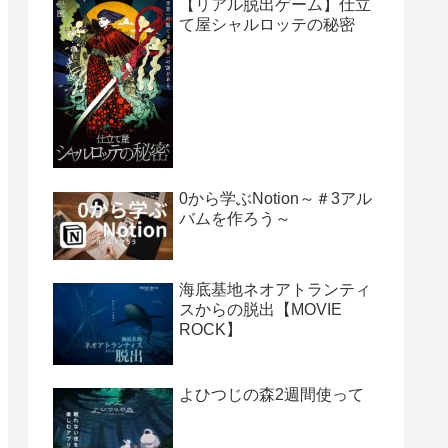
【リアル脱出ゲーム】仕立
て屋シャルロッテの秘密
0から学ぶNotion～＃3アル
バムを作ろう～
海底基地ネオアトランティ
スからの脱出【MOVIE
ROCK】
よひつじの森2週間使って