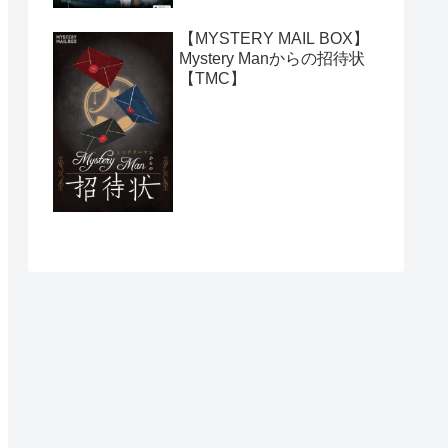
【MYSTERY MAIL BOX】
Mystery Manからの招待状
【TMC】