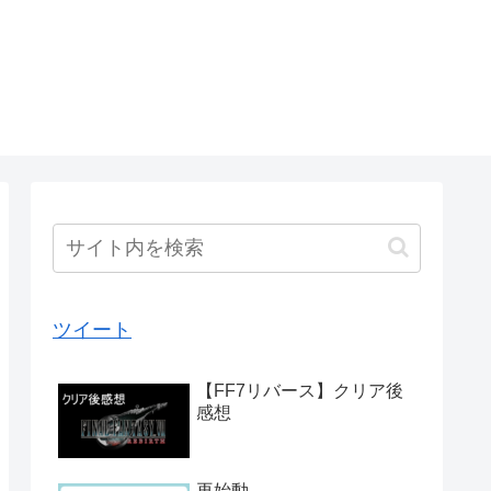
ツイート
【FF7リバース】クリア後
感想
再始動