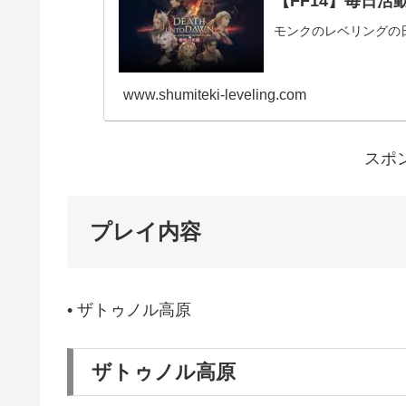
【FF14】毎日活動報
モンクのレベリングの
www.shumiteki-leveling.com
スポ
プレイ内容
• ザトゥノル高原
ザトゥノル高原