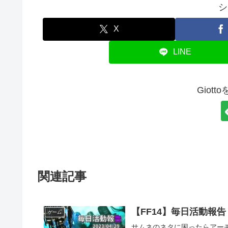
シ
X
LINE
Giot
関連記事
【FF14】毎日活動報告【2
ゲーム
サムネのネタに困ったらアー