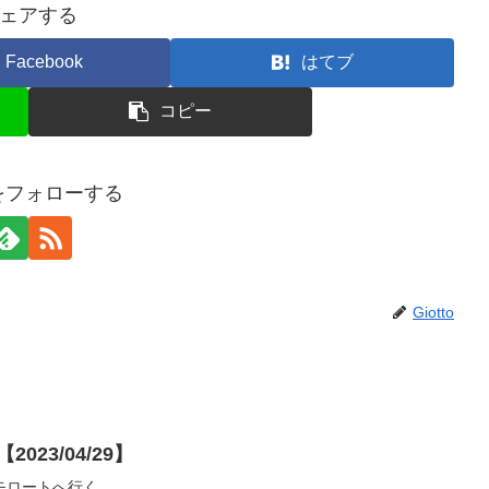
ェアする
Facebook
はてブ
コピー
toをフォローする
Giotto
023/04/29】
モロートへ行く