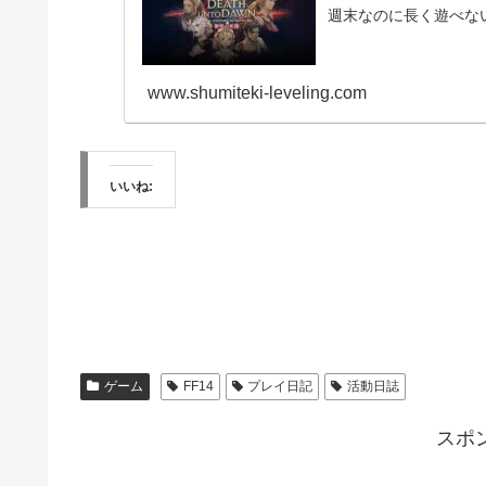
週末なのに長く遊べな
www.shumiteki-leveling.com
いいね:
ゲーム
FF14
プレイ日記
活動日誌
スポ