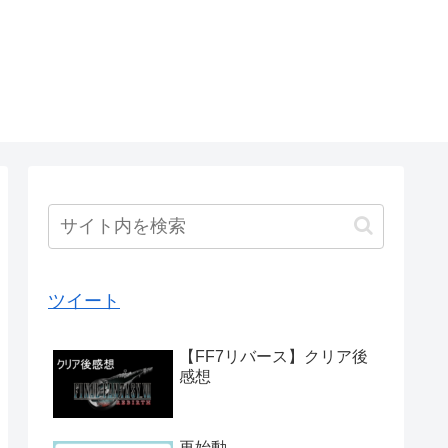
ツイート
【FF7リバース】クリア後
感想
再始動