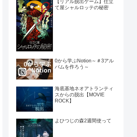
【リアル脱出ゲーム】仕立
て屋シャルロッテの秘密
0から学ぶNotion～＃3アル
バムを作ろう～
海底基地ネオアトランティ
スからの脱出【MOVIE
ROCK】
よひつじの森2週間使って