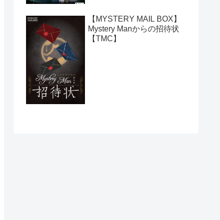
【MYSTERY MAIL BOX】
Mystery Manからの招待状
【TMC】