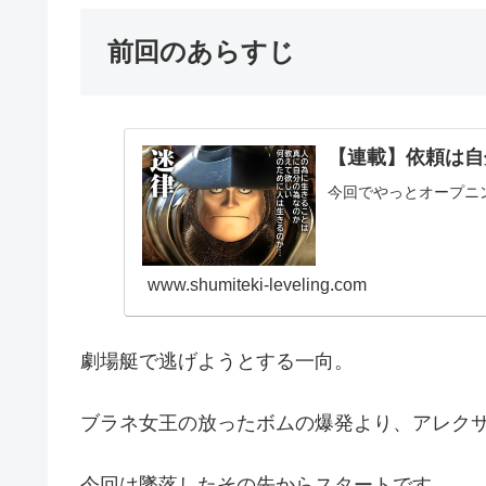
前回のあらすじ
【連載】依頼は自分
今回でやっとオープニ
www.shumiteki-leveling.com
劇場艇で逃げようとする一向。
ブラネ女王の放ったボムの爆発より、アレク
今回は墜落したその先からスタートです。