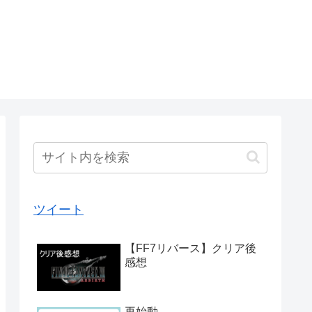
ツイート
【FF7リバース】クリア後
感想
再始動