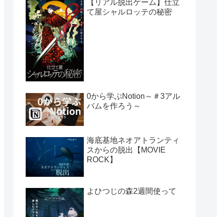
【リアル脱出ゲーム】仕立
て屋シャルロッテの秘密
0から学ぶNotion～＃3アル
バムを作ろう～
海底基地ネオアトランティ
スからの脱出【MOVIE
ROCK】
よひつじの森2週間使って