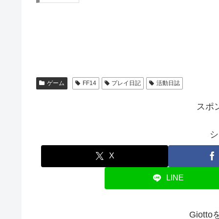
ゲーム
FF14
プレイ日記
活動日誌
スポ
シ
X
LINE
Giot