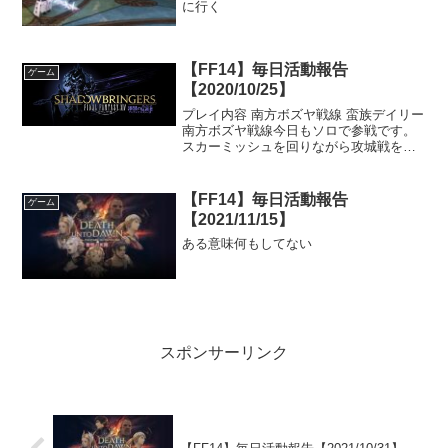
に行く
【FF14】毎日活動報告
ゲーム
【2020/10/25】
プレイ内容 南方ボズヤ戦線 蛮族デイリー
南方ボズヤ戦線今日もソロで参戦です。
スカーミッシュを回りながら攻城戦を待
ちました。このスカーミッシュ巡りで竜
騎士のレベルがついにレベル８０になり
ました。やっと竜騎士のスキル回しに慣
【FF14】毎日活動報告
ゲーム
れてきたところでした...
【2021/11/15】
ある意味何もしてない
スポンサーリンク