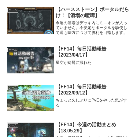
【ハースストーン】ポータルだら
ゲーム
け！【酒場の喧嘩】
今週の酒場はデッキ内にミニオンが入っ
ていません。不安定なポータルを駆使し
て運も味方につけて勝利を目指します。
【FF14】毎日活動報告
ゲーム
【2023/04/17】
星空が綺麗に撮れた
【FF14】毎日活動報告
ゲーム
【2022/09/12】
ちょっと久しぶりにPvEをやった気がす
る
【FF14】今週の活動まとめ
ゲーム
【18.05.29】