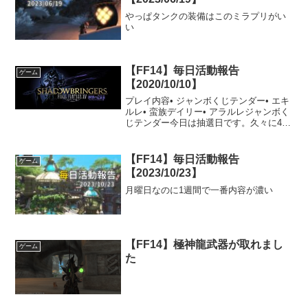
やっぱタンクの装備はこのミラプリがい
い
【FF14】毎日活動報告
ゲーム
【2020/10/10】
プレイ内容• ジャンボくじテンダー• エキ
ルレ• 蛮族デイリー• アラルレジャンボく
じテンダー今日は抽選日です。久々に4等
が当たりました。エキルレID：ノルヴラ
ンド参加ジョブ：侍奇譚が集まっていな
いので今日もエキルレです。特に困るこ
【FF14】毎日活動報告
ゲーム
ともなく...
【2023/10/23】
月曜日なのに1週間で一番内容が濃い
【FF14】極神龍武器が取れまし
ゲーム
た