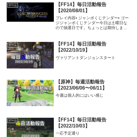
【FF14】毎日活動報告
ゲーム
【2020/08/01】
プレイ内容• ジャンボくじテンダー• ゴー
ジジャンボくじテンダー今日は土曜日な
ので抽選日です。ちょっとは期待しまし
たが、いつものように5等3本でした。ゴ
ージ戦績：2戦2勝（8戦7勝）参加ジョ
ブ：侍（申請時：黒魔道士）今日も2戦2
【FF14】毎日活動報告
ゲーム
勝です。試合...
【2022/10/19】
ヴァリアントダンジョンスタート
【原神】毎週活動報告
ゲーム
【2023/06/06〜06/11】
今週は個人的にはいい感じ
【FF14】毎日活動報告
ゲーム
【2022/10/03】
一応予定通り