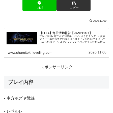
LINE
コピー
2020.11.09
【FF14】毎日活動報告【2020/11/07】
プレイ内容• 南方ボズヤ戦線• ジャンボくじテンダー• 蛮族
デイリー南方ボズヤ戦線今日もログインが23時半を回って
しまったので、ソロでチマチマレベリングするために行き
ました。ところがボズヤに入ってみると、1つ目のスカー
ミッシュに向かっている...
2020.11.08
www.shumiteki-leveling.com
スポンサーリンク
プレイ内容
• 南方ボズヤ戦線
• レベルレ