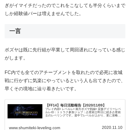
ぎがイマイチだったのでこれをこなしても半分くらいまで
しか経験値バーは増えませんでした。
一言
ボズヤは既に先行組が卒業して周回遅れになっている感じ
がします。
FC内でも全てのアチーブメントを取れたので必死に攻城
戦に行かずに気楽にやっているという人も出てきたので、
早くその境地に辿り着きたいです。
【FF14】毎日活動報告【2020/11/09】
プレイ内容• レベルレ• 南方ボズヤ戦線• 蛮族デイリーレベ
ルレID：トトラク参加ジョブ：占星術士昨日に続き占星術
士のレベリングです。道中でレベルが上がり、更に攻略後
のボーナスでレベルが上がりました。占星術士のレベルは
37となりました。低レ...
2020.11.10
www.shumiteki-leveling.com