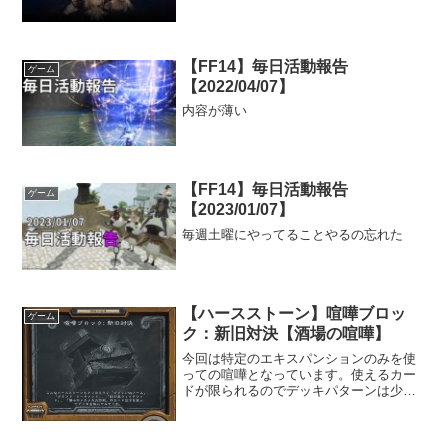
【FF14】毎日活動報告
ゲーム
【2022/04/07】
内容が薄い
【FF14】毎日活動報告
ゲーム
【2023/01/07】
毎週土曜にやってることやるの忘れた
【ハースストーン】喧嘩ブロッ
ゲーム
ク：新旧対決【酒場の喧嘩】
今回は特定のエキスパンションのみを使
っての喧嘩となっています。使えるカー
ドが限られるのでデッキパターンは少な
めでした。