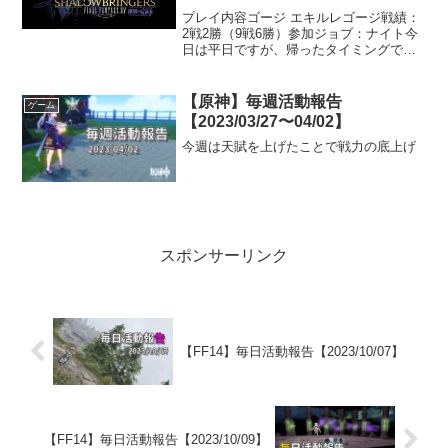
プレイ内容ゴージ エキルレゴージ戦績：
2戦2勝（9戦6勝）参加ジョブ：ナイト今
日は平日ですが、帰ったタイミングでゴ
ージをやっていたので、そのままパーテ
ィに誘ってもらって4人パーティでの参加
でした。自分が参加するまでに何戦して
【原神】毎週活動報告
ゲーム
いたかわわかりま...
【2023/03/27〜04/02】
今週は天賦を上げたことで戦力の底上げ
スポンサーリンク
【FF14】毎日活動報告【2023/10/07】
【FF14】毎日活動報告【2023/10/09】