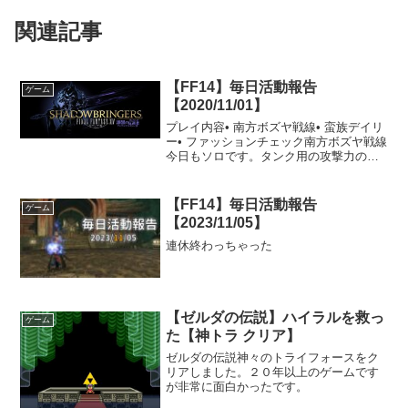
関連記事
【FF14】毎日活動報告
ゲーム
【2020/11/01】
プレイ内容• 南方ボズヤ戦線• 蛮族デイリ
ー• ファッションチェック南方ボズヤ戦線
今日もソロです。タンク用の攻撃力の上
がる薬はいっぱいあるので、攻撃力が高
い状態で戦士でスカーミッシュ回りで
す。薬の効果でどれくらいの削れている
【FF14】毎日活動報告
ゲーム
のかわかりません...
【2023/11/05】
連休終わっちゃった
【ゼルダの伝説】ハイラルを救っ
ゲーム
た【神トラ クリア】
ゼルダの伝説神々のトライフォースをク
リアしました。２０年以上のゲームです
が非常に面白かったです。