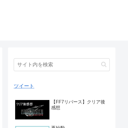
ツイート
【FF7リバース】クリア後
感想
再始動