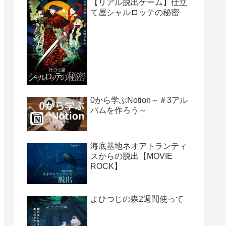
【リアル脱出ゲーム】仕立
て屋シャルロッテの秘密
0から学ぶNotion～＃3アル
バムを作ろう～
海底基地ネオアトランティ
スからの脱出【MOVIE
ROCK】
よひつじの森2週間使って