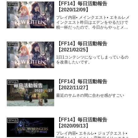
【FF14】毎日活動報告
ゲーム
【2020/12/09】
プレイ内容• メインクエスト• エキルレメ
インクエスト昨日はエデンをやるだけで
精一杯だったので、今日からやっとメイ
ンクエストスタートです。前回のパッチ
5.3で第一世界から帰還した暁の面々。新
しい物語がスタートします。まとまった
【FF14】毎日活動報告
ゲーム
時間を取れてい...
【2021/02/25】
1日1コンテンツになってしまっているの
を改善したいです。
【FF14】毎日活動報告
ゲーム
【2022/11/27】
最近のサムネの間に合わせ感がすごい
【FF14】毎日活動報告
ゲーム
【2020/09/13】
プレイ内容• エキルレ• ジョブクエスト•