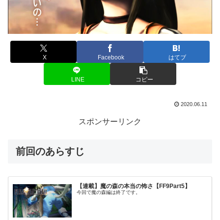
X
Facebook
はてブ
LINE
コピー
2020.06.11
スポンサーリンク
前回のあらすじ
【連載】魔の森の本当の怖さ【FF9Part5】
今回で魔の森編は終了です。