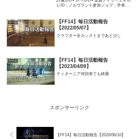
討滅ルレ• レベルレ• 蛮族デイリーエキル
レID：ノルヴランド参加ジョブ：学者ち
ょっとヒーラーの練習をサボっていたの
で、久しぶりの学者でのエキルレです。
学者のILは上がっていないので、ノルヴ
【FF14】毎日活動報告
ゲーム
ランド...
【2022/05/07】
クラフター全カンストまであと少し
【FF14】毎日活動報告
ゲーム
【2023/04/09】
ティターニア何回来ても綺麗
スポンサーリンク
【FF14】毎日活動報告【2020/06/10】