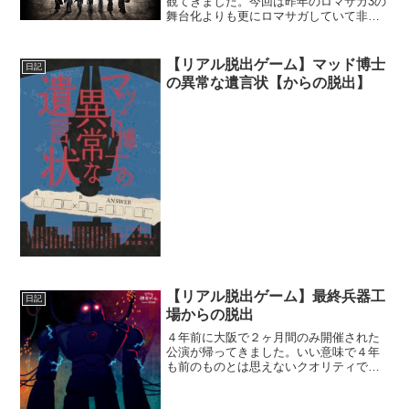
観てきました。今回は昨年のロマサガ3の
舞台化よりも更にロマサガしていて非常
に面白かったです。観てきた感想等々を
書きました。
【リアル脱出ゲーム】マッド博士
日記
の異常な遺言状【からの脱出】
【リアル脱出ゲーム】最終兵器工
日記
場からの脱出
４年前に大阪で２ヶ月間のみ開催された
公演が帰ってきました。いい意味で４年
も前のものとは思えないクオリティでし
た。