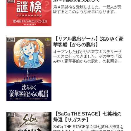
日記
第４回謎検を受験しました。一般人が受
験するとこのような結果になります。
【リアル脱出ゲーム】沈みゆく豪
日記
華客船【からの脱出】
オープンしたばかりの東京ミステリーサ
ーカスに行ってきました。その中で『沈
みゆく豪華客船からの脱出』の初回公演
に参加してきました。
【SaGa THE STAGE】七英雄の
日記
帰還【サガステ】
SaGa THE STAGE第２弾七英雄の帰還を