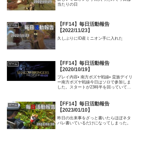
当たりの日
【FF14】毎日活動報告
ゲーム
【2022/11/23】
久しぶりにID産ミニオン手に入れた
【FF14】毎日活動報告
ゲーム
【2020/10/19】
プレイ内容• 南方ボズヤ戦線• 蛮族デイリ
ー南方ボズヤ戦線今日はソロで参加しま
した。スタートが23時半を回っていて、1
時間プレイするのが限界でした。その中
で攻城戦にも参加できたので、いい感じ
に時間を使えたと思います。これまでの
【FF14】毎日活動報告
ゲーム
攻城戦は全てF...
【2023/01/10】
昨日の出来事をざっと書いたらほぼネタ
バレ書いているだけになってしまった。