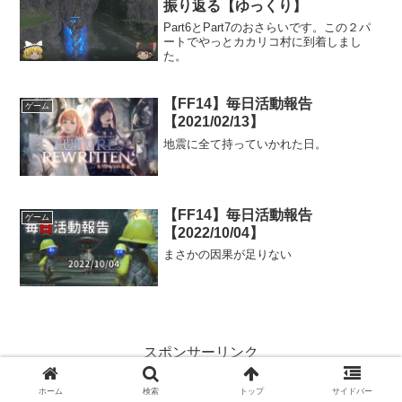
振り返る【ゆっくり】
Part6とPart7のおさらいです。この２パ
ートでやっとカカリコ村に到着しまし
た。
【FF14】毎日活動報告
ゲーム
【2021/02/13】
地震に全て持っていかれた日。
【FF14】毎日活動報告
ゲーム
【2022/10/04】
まさかの因果が足りない
スポンサーリンク
ホーム
検索
トップ
サイドバー