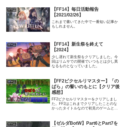
【FF14】毎日活動報告
ゲーム
【2021/02/26】
これまで書いてきた中で一番短い記事か
もしれません。
【FF14】新生祭を終えて
ゲーム
【2024】
少し遅れて新生祭をクリアしました。今
回はリムサでの開催でいつもとは少し異
なるものとなっていました。
【FF2ピクセルリマスター】「の
ゲーム
ばら」の誓いのもとに【クリア後
感想】
FF2ピクセルリマスターをクリアしまし
た。FF2はこれまでクリアしたことのな
かったタイトルなので初見のゲームとし
ても楽しむことができました。
【ゼルダBotW】Part6とPart7を
ゲーム