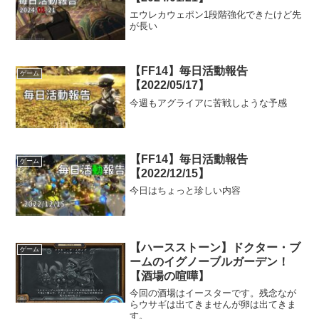
エウレカウェポン1段階強化できたけど先
が長い
【FF14】毎日活動報告
ゲーム
【2022/05/17】
今週もアグライアに苦戦しような予感
【FF14】毎日活動報告
ゲーム
【2022/12/15】
今日はちょっと珍しい内容
【ハースストーン】ドクター・ブ
ゲーム
ームのイグノーブルガーデン！
【酒場の喧嘩】
今回の酒場はイースターです。残念なが
らウサギは出てきませんが卵は出てきま
す。