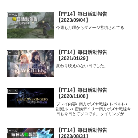
【FF14】毎日活動報告
ゲーム
【2023/09/04】
今週も月曜からダメージ蓄積されてる
【FF14】毎日活動報告
ゲーム
【2021/01/29】
変わり映えのない日でした。
【FF14】毎日活動報告
ゲーム
【2020/11/08】
プレイ内容• 南方ボズヤ戦線• レベルレ•
討滅ルレ• 蛮族デイリー南方ボズヤ戦線今
日も今日とてソロです。タイミングが合
わないと既にみんな入ってしまっていた
りするので一緒に行けないです。ここ2日
間すぐに攻城戦が湧いていましたが、今
【FF14】毎日活動報告
ゲーム
日は30分...
【2023/08/31】