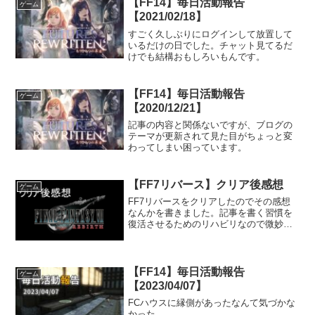
【FF14】毎日活動報告
ゲーム
【2021/02/18】
すごく久しぶりにログインして放置して
いるだけの日でした。チャット見てるだ
けでも結構おもしろいもんです。
【FF14】毎日活動報告
ゲーム
【2020/12/21】
記事の内容と関係ないですが、ブログの
テーマが更新されて見た目がちょっと変
わってしまい困っています。
【FF7リバース】クリア後感想
ゲーム
FF7リバースをクリアしたのでその感想
なんかを書きました。記事を書く習慣を
復活させるためのリハビリなので微妙に
支離滅裂な感じがします。
【FF14】毎日活動報告
ゲーム
【2023/04/07】
FCハウスに縁側があったなんて気づかな
かった