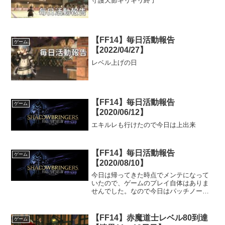
守護天節ギリギリ終了
【FF14】毎日活動報告
ゲーム
【2022/04/27】
レベル上げの日
【FF14】毎日活動報告
ゲーム
【2020/06/12】
エキルレも行けたので今日は上出来
【FF14】毎日活動報告
ゲーム
【2020/08/10】
今日は帰ってきた時点でメンテになって
いたので、ゲームのプレイ自体はありま
せんでした。なので今日はパッチノート
を読んで気になった部分、明日のパッチ
公開後に最初にプレイするものについて
書いていきます。パッチノートを読んで
【FF14】赤魔道士レベル80到達
ゲーム
気になったところ色々と書...