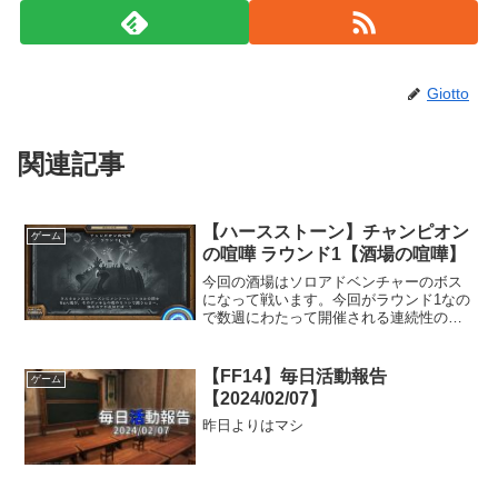
Giotto
関連記事
【ハースストーン】チャンピオン
ゲーム
の喧嘩 ラウンド1【酒場の喧嘩】
今回の酒場はソロアドベンチャーのボス
になって戦います。今回がラウンド1なの
で数週にわたって開催される連続性のあ
る酒場になっています。
【FF14】毎日活動報告
ゲーム
【2024/02/07】
昨日よりはマシ