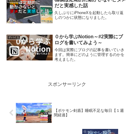
デバイス
だと実感した話
久しぶりにiPhoneXを起動したら取り返
しのつかに状態になりました。
０から学ぶNotion～#2実際にブ
デバイス
ログを書いてみよう～
今回は実際にブログの記事を書いていき
ます。簡単にどのように管理するのかを
考えました。
スポンサーリンク
【ポケモン剣盾】睡眠不足な毎日【１週
間経過】