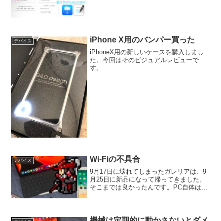
iPhone X用のバンパー買った
デバイス
iPhoneX用の新しいケースを購入しまし
た。今回はそのビジュアルレビューで
す。
Wi-Fiの不具合
デバイス
9月17日に壊れてしまったガレリアは、9
月25日に新品になって帰ってきました。
そこまでは良かったんです。PC自体は非
常に快適に動いています。しかし、ここ
最近Wi-Fiの接続が悪いです。最初はプロ
バイダのせいだと思っていましたが、ど
うもそうで...
機械は定期的に動かさないとダメ