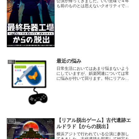
公演が帰ってきました。いい意味で４年
も前のものとは思えないクオリティでし
た。
最近の悩み
日記
日常生活においてはあまり悩まないよう
にしていますが、娯楽関連については常
に悩みが付いて回ります。特にリアル脱
出ゲームに行くようになってからは、悩
む時間が増えてきています。悩む原因は
言うまでもなく、「時間」と「お金」で
す。時間の悩み時間で悩む...
【リアル脱出ゲーム】古代遺跡エ
日記
ルドラド【からの脱出】
横浜アジトで行われている公演に参加し
てきました。古代遺跡を探索して秘宝を