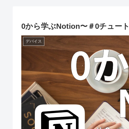
0から学ぶNotion〜＃0チュ
デバイス