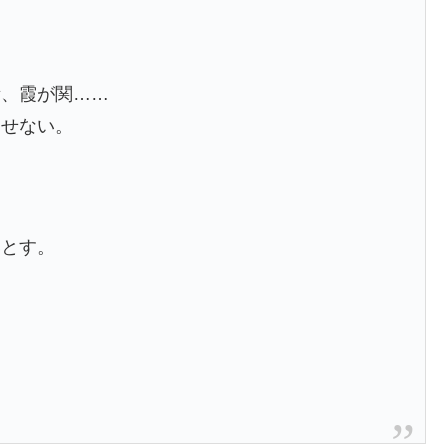
所、霞が関……
倒せない。
落とす。