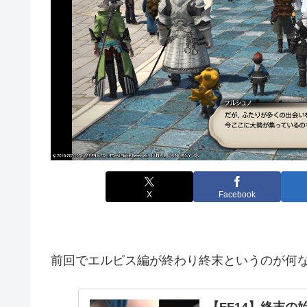
X
Facebook
前回でエルピス編が終わり終末というのが何
【FF14】終末の