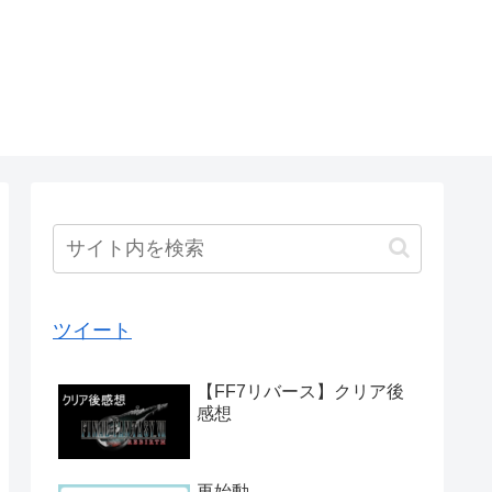
ツイート
【FF7リバース】クリア後
感想
再始動