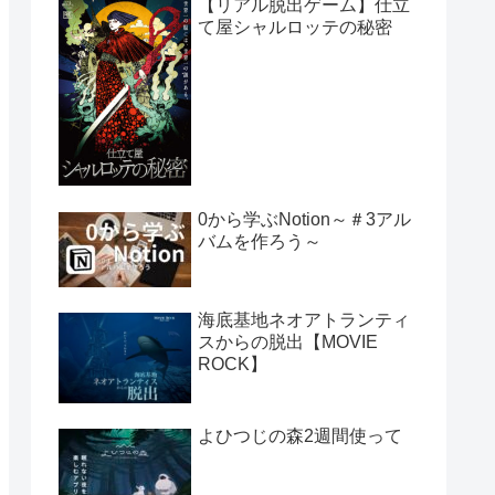
【リアル脱出ゲーム】仕立
て屋シャルロッテの秘密
0から学ぶNotion～＃3アル
バムを作ろう～
海底基地ネオアトランティ
スからの脱出【MOVIE
ROCK】
よひつじの森2週間使って